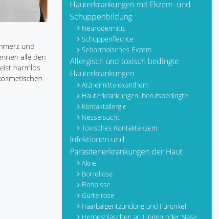
Hauterkrankungen mit Ekzem- und
Schuppenbildung
Neurodermitis
Schuppenflechte
chmerz und
Seborrhoisches Ekzem
ennen alle den
Allergisch und toxisch bedingte
meist harmlos
Hauterkrankungen
 kosmetischen
Arzneimittelexanthem
Hauterkrankungen, berufsbedingte
Kontaktallergie
Nesselsucht
Toxisches Kontaktekzem
Infektionen und
Parasitenerkrankungen der Haut
Akne
Borreliose
Flohbisse
Gürtelrose
Haarbalgentzündung und Furunkel
Herpesbläschen an Lippen oder Nase