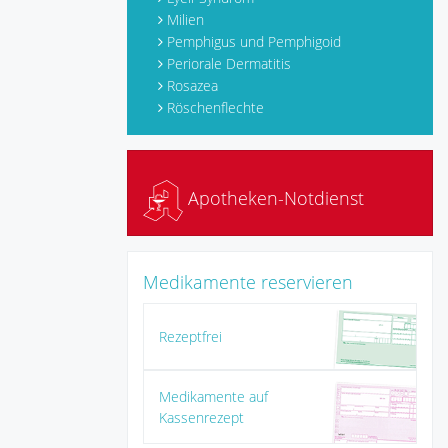
Milien
Pemphigus und Pemphigoid
Periorale Dermatitis
Rosazea
Röschenflechte
Apotheken-Notdienst
Medikamente reservieren
Rezeptfrei
Medikamente auf
Kassenrezept