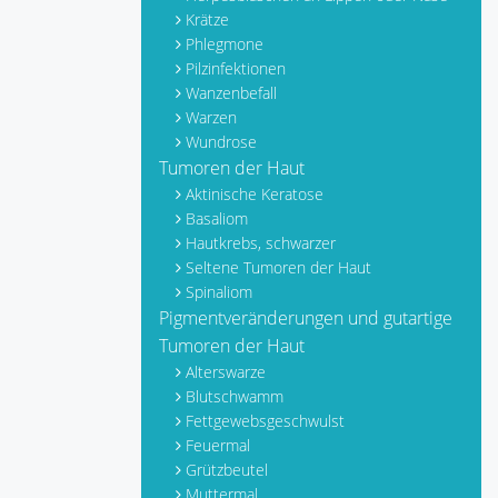
Krätze
Phlegmone
Pilzinfektionen
Wanzenbefall
Warzen
Wundrose
Tumoren der Haut
Aktinische Keratose
Basaliom
Hautkrebs, schwarzer
Seltene Tumoren der Haut
Spinaliom
Pigmentveränderungen und gutartige
Tumoren der Haut
Alterswarze
Blutschwamm
Fettgewebsgeschwulst
Feuermal
Grützbeutel
Muttermal