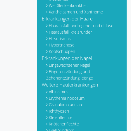
Weißfleckenkrankheit
Xanthelasmen und Xanthome
Erkrankungen der Haare
Haarausfall, androgener und diffuser
Haarausfall, kreisrunder
Hirsutismus
Hypertrichose
Kopfschuppen
Erkrankungen der Nägel
Eingewachsener Nagel
Fingerentzündung und
Zehenentzündung, eitrige
Weitere Hauterkrankungen
Albinismus
Erythema nodosum
Granuloma anulare
Ichthyosen
Kleienflechte
Knötchenflechte
Lyell-Syndrom