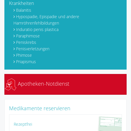
Krankheiten
Balanitis
Hypospadie, Epispadie und andere
Harnröhrenfehlbildungen
Induratio penis plastica
Paraphimose
Peniskrebs
Penisverletzungen
Phimose
Priapismus
Apotheken-Notdienst
Medikamente reservieren
Rezeptfrei